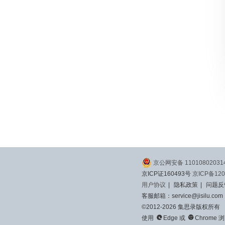
京公网安备 11010802031
京ICP证160493号
京ICP备120
用户协议
|
隐私政策
|
问题反
客服邮箱：service@jisilu.com
©2012-2026 集思录版权所有


使用
Edge
或
Chrome
浏