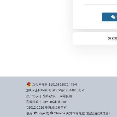

没有
京公网安备 11010802031449号
京ICP证160493号
京ICP备12044618号-1
用户协议
|
隐私政策
|
问题反馈
客服邮箱：service@jisilu.com
©2012-2026 集思录版权所有


使用
Edge
或
Chrome
浏览本站最佳 (
检查我的浏览器
)